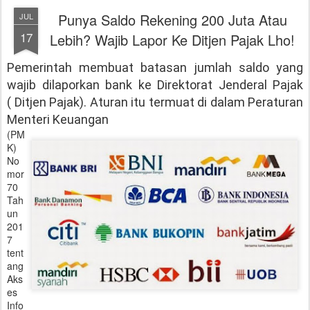
Punya Saldo Rekening 200 Juta Atau
JUL
17
Lebih? Wajib Lapor Ke Ditjen Pajak Lho!
Pemerintah membuat batasan jumlah saldo yang
wajib dilaporkan bank ke Direktorat Jenderal Pajak
( Ditjen Pajak). Aturan itu termuat di dalam Peraturan
Menteri Keuangan
(PM
K)
No
mor
70
Tah
un
201
7
tent
ang
Aks
es
Info