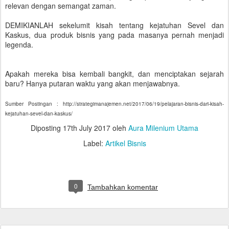
relevan dengan semangat zaman.
DEMIKIANLAH sekelumit kisah tentang kejatuhan Sevel dan
Kaskus, dua produk bisnis yang pada masanya pernah menjadi
legenda.
Apakah mereka bisa kembali bangkit, dan menciptakan sejarah
baru? Hanya putaran waktu yang akan menjawabnya.
Sumber Postingan :
http://strategimanajemen.net/2017/06/19/pelajaran-bisnis-dari-kisah-
kejatuhan-sevel-dan-kaskus/
Diposting
17th July 2017
oleh
Aura Milenium Utama
Label:
Artikel Bisnis
0
Tambahkan komentar