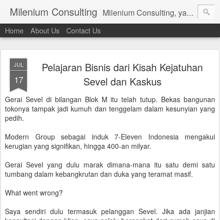
Milenium Consulting
Milenium Consulting, yang sebelumnya bernama PT.Aura Milenium Utama bergerak dalam bidang jasa akuntansi dan keuangan, Kami siap membantu anda dalam perencanaan dan pembuatan sistem akuntansi (accounting systems); pelayanan-pelayanan dalam bidang akuntansi, seperti penyusunan laporan keuangan (accounting services); melayani jasa perpajakan dalam dan luar negeri; dan jasa konsultan manajerial (management consulting services).
Home
About Us
Contact Us
Pelajaran Bisnis dari Kisah Kejatuhan
JUL
17
Sevel dan Kaskus
Gerai Sevel di bilangan Blok M itu telah tutup. Bekas bangunan
tokonya tampak jadi kumuh dan tenggelam dalam kesunyian yang
pedih.
Modern Group sebagai induk 7-Eleven Indonesia mengakui
kerugian yang signifikan, hingga 400-an milyar.
Gerai Sevel yang dulu marak dimana-mana itu satu demi satu
tumbang dalam kebangkrutan dan duka yang teramat masif.
What went wrong?
Saya sendiri dulu termasuk pelanggan Sevel. Jika ada janjian