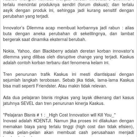
terlalu mencintai produknya sendiri (forum diskusi); dan terlalu
asyik dengan produk ini, sehingga jadi kurang sensitif dengan
perubahan yang terjadi.
Innovator’s Dilemma acap membuat korbannya jadi rabun : alias
buta dengan aneka perubahan di sekelilingnya, dan lambat
bergerak saat dinamika eksternal berubah.
Nokia, Yahoo, dan Blackberry adalah deretan korban innovator’s
dilemma yang dilibas oleh disruptive change yang terjadi. Kaskus
adalah contoh korban terbaru dari fenomena kelam ini.
Tren penurunan trafik Kaskus ini mesti diantisipasi dengan
sejumlah langkah terobosan. Sebab jika tidak, lama-lama Kaskus
bisa mati seperti Friendster. Atau makin tidak relevan.
Ada dua pelajaran bisnis ringkas yang layak dikenang dari kasus
jatuhnya SEVEL dan tren penurunan kinerja Kaskus.
*Pelajaran Bisnis # 1 : _High Cost Innovation will Kill You_*
Inovasi adalah KOENTJI. Namun jika proses ini dilakukan dengan
memakan biaya yang terlalu tinggi (high cost dan tidak efisien),
maka pelan-pelan akan membuat cash perusahaan menjadi