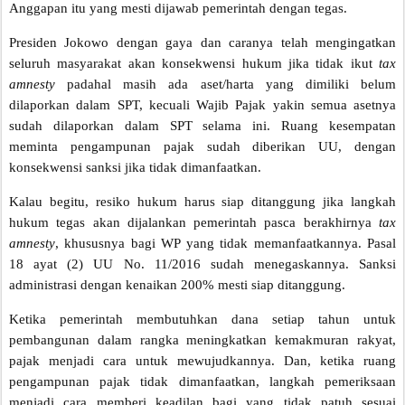
Anggapan itu yang mesti dijawab pemerintah dengan tegas.
Presiden Jokowo dengan gaya dan caranya telah mengingatkan
seluruh masyarakat akan konsekwensi hukum jika tidak ikut
tax
amnesty
padahal masih ada aset/harta yang dimiliki belum
dilaporkan dalam SPT, kecuali Wajib Pajak yakin semua asetnya
sudah dilaporkan dalam SPT selama ini. Ruang kesempatan
meminta pengampunan pajak sudah diberikan UU, dengan
konsekwensi sanksi jika tidak dimanfaatkan.
Kalau begitu, resiko hukum harus siap ditanggung jika langkah
hukum tegas akan dijalankan pemerintah pasca berakhirnya
tax
amnesty
, khususnya bagi WP yang tidak memanfaatkannya. Pasal
18 ayat (2) UU No. 11/2016 sudah menegaskannya. Sanksi
administrasi dengan kenaikan 200% mesti siap ditanggung.
Ketika pemerintah membutuhkan dana setiap tahun untuk
pembangunan dalam rangka meningkatkan kemakmuran rakyat,
pajak menjadi cara untuk mewujudkannya. Dan, ketika ruang
pengampunan pajak tidak dimanfaatkan, langkah pemeriksaan
menjadi cara memberi keadilan bagi yang tidak patuh sesuai