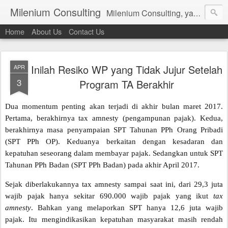
Milenium Consulting
Milenium Consulting, yang sebelumnya bernama PT.Aura Milenium Utama bergerak dalam bidang jasa akuntansi dan keuangan, Kami siap membantu anda dalam perencanaan dan pembuatan sistem akuntansi (accounting systems); pelayanan-pelayanan dalam bidang akuntansi, seperti penyusunan laporan keuangan (accounting services); melayani jasa perpajakan dalam dan luar negeri; dan jasa konsultan manajerial (management consulting services).
Home
About Us
Contact Us
Inilah Resiko WP yang Tidak Jujur Setelah
APR
3
Program TA Berakhir
Dua momentum penting akan terjadi di akhir bulan maret 2017.
Pertama, berakhirnya tax amnesty (pengampunan pajak). Kedua,
berakhirnya masa penyampaian SPT Tahunan PPh Orang Pribadi
(SPT PPh OP). Keduanya berkaitan dengan kesadaran dan
kepatuhan seseorang dalam membayar pajak. Sedangkan untuk SPT
Tahunan PPh Badan (SPT PPh Badan) pada akhir April 2017.
Sejak diberlakukannya tax amnesty sampai saat ini, dari 29,3 juta
wajib pajak hanya sekitar 690.000 wajib pajak yang ikut
tax
amnesty
. Bahkan yang melaporkan SPT hanya 12,6 juta wajib
pajak. Itu mengindikasikan kepatuhan masyarakat masih rendah